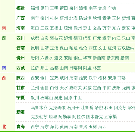
福建
福州
厦门
三明
莆田
泉州
漳州
南平
龙岩
宁德
广西
南宁
柳州
桂林
梧州
北海
防城港
钦州
贵港
玉林
贺州
南
海南
海口
三亚
五
指山
琼海
儋州
琼山
文昌
万宁
东方
定安
西
四川
成都
自贡
攀枝花
泸州
德阳
绵阳
广元
遂宁
内江
乐山
云南
昆明
曲靖
玉溪
保山
昭通
临沧
丽江
文山
红河
西双版纳
贵州
贵阳
六盘水
遵义
安顺
铜仁
毕
节
黔西南
黔东南
黔南
南
西藏
拉萨
那曲
昌都
山南
日喀则
阿里
林芝
西
陕西
西安
铜川
宝鸡
咸阳
渭南
延安
汉中
榆林
安康
商洛
甘肃
兰州
金昌
白银
天水
嘉峪关
武威
定西
平凉
庆阳
陇南
宁夏
银川
石嘴山
吴忠
固原
中卫
乌鲁木齐
克拉玛依
石河子
吐鲁番
哈密
和田
阿克苏
喀
新疆
克孜勒苏
塔城
阿勒泰
阿拉尔
图木舒克
五家渠
北
青海
西宁
海东
海北
黄南
海南
果洛
玉树
海西