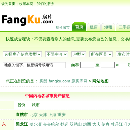
设为首页
收藏本页
我们的服务
|
|
首页
租房
短租
二手
切换城市
快速成交秘诀：不仅要查看别人的信息,更要发布您自己的信息，
面积:
至
㎡
租
您正在浏览的是：
房酷 fangku.com 原房库网
>
网站地图
中国内地各城市房产信息
省份
城市
直辖市
北京
天津
上海
重庆
东
黑龙江
哈尔滨
齐齐哈尔
鹤岗
双鸭山
鸡西
大庆
伊春
牡丹江
佳