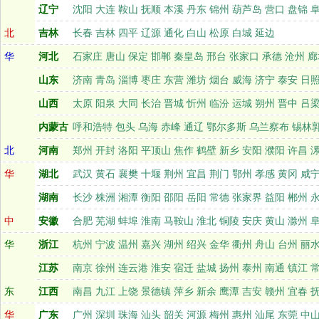
辽宁
沈阳
大连
鞍山
抚顺
本溪
丹东
锦州
葫芦岛
营口
盘锦
北
吉林
长春
吉林
四平
辽源
通化
白山
松原
白城
延边
华
河北
石家庄
唐山
保定
邯郸
秦皇岛
邢台
张家口
承德
沧州
廊
山东
济南
青岛
淄博
枣庄
东营
潍坊
烟台
威海
济宁
泰安
日
山西
太原
阳泉
大同
长治
晋城
忻州
临汾
运城
朔州
晋中
吕
内蒙古
呼和浩特
包头
乌海
赤峰
通辽
鄂尔多斯
乌兰察布
锡林
北
河南
郑州
开封
洛阳
平顶山
焦作
鹤壁
新乡
安阳
濮阳
许昌
华
湖北
武汉
黄石
襄樊
十堰
荆州
宜昌
荆门
鄂州
孝感
黄冈
咸
湖南
长沙
株洲
湘潭
衡阳
邵阳
岳阳
常德
张家界
益阳
郴州
中
安徽
合肥
芜湖
蚌埠
淮南
马鞍山
淮北
铜陵
安庆
黄山
滁州
华
浙江
杭州
宁波
温州
嘉兴
湖州
绍兴
金华
衢州
舟山
台州
丽
江苏
南京
徐州
连云港
淮安
宿迁
盐城
扬州
泰州
南通
镇江
东
江西
南昌
九江
上饶
景德镇
萍乡
新余
鹰潭
吉安
赣州
宜春
华
广东
广州
深圳
珠海
汕
头
韶关
河源
梅州
惠州
汕尾
东莞
中