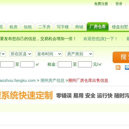
免费注册
登录
|
|
厂房仓库
页
租房
短租
二手房
写字楼
商铺
楼盘别墅
,更要发布您自己的信息，交易机会增加一倍！
欢迎您也[发]一下！
|
:
至
㎡
租金
:
至
元/㎡
zhou.fangku.com
>
潮州房产信息
>
潮州厂房仓库出售信息