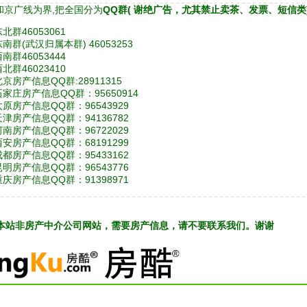
和京广线为界,把全国分为
QQ群( 谢绝广告，尤其禁止卖茶、发票、短信类
北群46053061
东南群(武汉归属本群) 46053253
南群46053444
北群46023410
北京房产信息QQ群:28911315
石家庄房产信息QQ群：95650914
太原房产信息QQ群：96543929
天津房产信息QQ群：94136782
河南房产信息QQ群：96722029
西安房产信息QQ群：68191299
成都房产信息QQ群：95433162
昆明房产信息QQ群：96543776
重庆房产信息QQ群：91398971
本站非房产中介公司网站，需要房产信息，请不要联系我们。谢谢