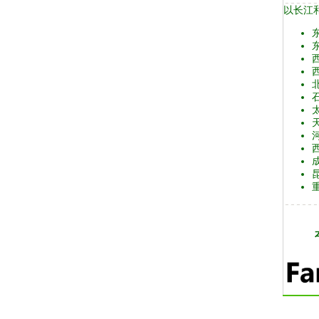
以长江
东
西
西