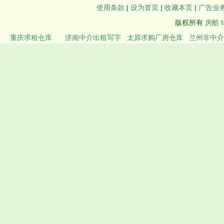
使用条款
|
设为首页
|
收藏本页
|
广告业
版权所有
房酷 f
重庆求租仓库
济南中介出租写字
太原求购厂房仓库
兰州非中介
楼
出租