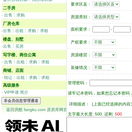
要求区县：
二手房
·
出售
┆
求购
房源类别：
厂房仓库
面积要求：
-
·
出售
┆
出租
┆
求购
┆
求租
楼盘、别墅
产权要求：
·
出售
┆
买房
写字楼、商住公寓
房源楼层：
·
出售
┆
出租
┆
求购
┆
求租
装修情况：
商铺、店面
·
转让
┆
出租
┆
求购
┆
求租
管理密码：
高级服务
·
VIP申请
简介
请牢记本密码，如果您忘记本密码，
详细描述：
(上面已经选择的内容
返回房酷 fangku.com 原房库网首页
文字最大长度: 500. 还剩:
500