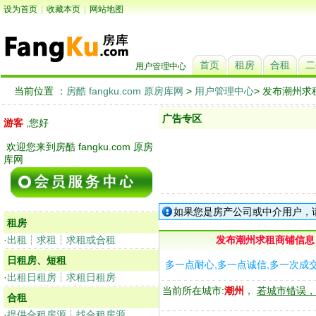
设为首页
|
收藏本页
|
网站地图
首页
租房
合租
二
用户管理中心
当前位置 ：
房酷 fangku.com 原房库网
>
用户管理中心
> 发布潮州
广告专区
游客
,您好
欢迎您来到房酷 fangku.com 原房
库网
如果您是房产公司或中介用户，
租房
·
出租
┆
求租
┆
求租或合租
发布潮州求租商铺信息
日租房、短租
多一点耐心,多一点诚信,多一次成
·
出租日租房
┆
求租日租房
当前所在城市:
潮州
，
若城市错误，
合租
·
提供合租房源
┆
找合租房源