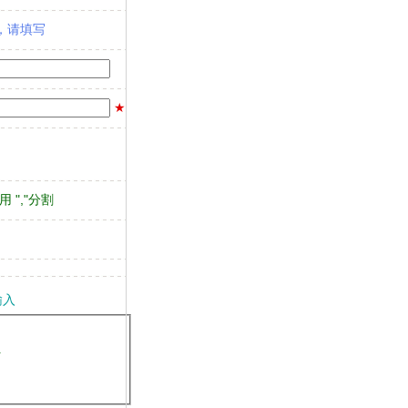
易，请填写
★
 ","分割
输入
好