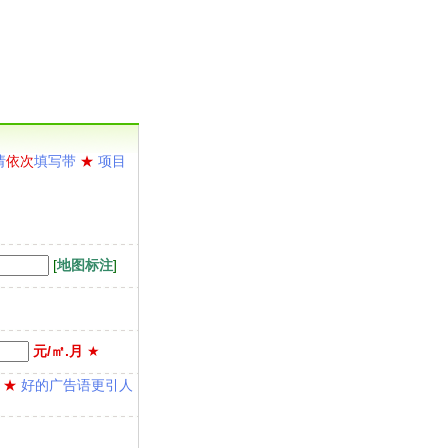
请
依次
填写带
★
项目
[
地图标注
]
元/㎡.月
★
★
好的广告语更引人