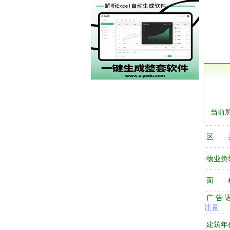
当前所
区 
物业类
面 
广 告 
注意
建筑年