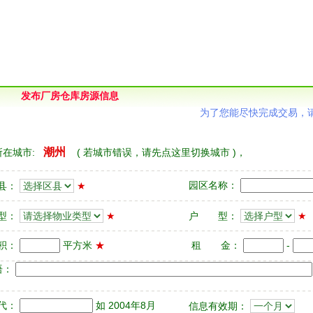
发布厂房仓库房源信息
为了您能尽快完成交易，
潮州
在城市:
(
若城市错误，请先点这里切换城市
)，
园区名称：
县：
★
型：
★
户 型：
★
积：
平方米
★
租 金：
-
语：
代：
如 2004年8月
信息有效期：