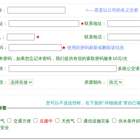
称：
<----若是以公司的名义交
址：
★
联系地址：
人：
★
联系电话：
码：
★
使用此密码刷新或删除该信息
本密码，如果您忘记本密码，我们提供有偿的索取密码服务10元/次
铁：
多路公交请用
况：
房屋朝向：
您可以不选这些框，在下面的“详细描述”里自己
标签
暖气
交通方便
在建中
天然气
通信设施完备
供水条件
较安全