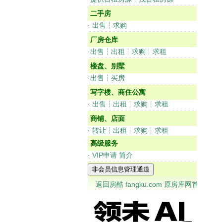
二手房
·
出售
┆
求购
厂房仓库
·
出售
┆
出租
┆
求购
┆
求租
楼盘、别墅
·
出售
┆
买房
写字楼、商住公寓
·
出售
┆
出租
┆
求购
┆
求租
商铺、店面
·
转让
┆
出租
┆
求购
┆
求租
高级服务
·
VIP申请
简介
返回房酷 fangku.com 原房库网首页